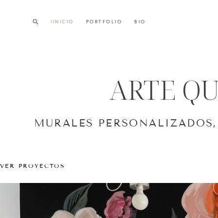
IINICIO
IINICIO
PORTFOLIO
PORTFOLIO
BIO
BIO
ARTE Q
MURALES PERSONALIZADOS, 
VER PROYECTOS