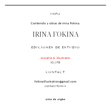
INFO
Contenido y obras de Irina Fokina.
IRINA FOKINA
EDICIONES DE ESTUDIO
muralist & illustrator
IG
|
FB
CONTACT
fokinaillustration@gmail.com
contact form→
sitio de vigbo