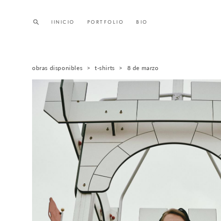
IINICIO
IINICIO
PORTFOLIO
PORTFOLIO
BIO
BIO
obras disponibles
>
t-shirts
>
8 de marzo