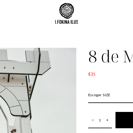
8 de 
$35
Escoger SIZE