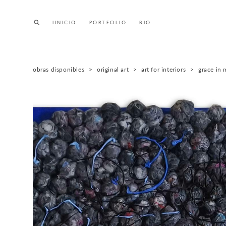
IINICIO
IINICIO
PORTFOLIO
PORTFOLIO
BIO
BIO
obras disponibles
>
original art
>
art for interiors
>
grace in 