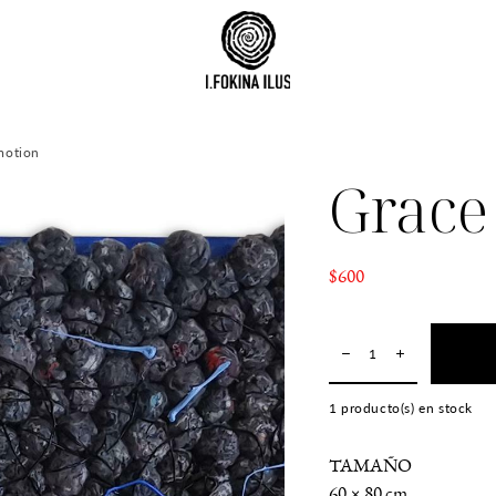
motion
Grace
$600
1
producto(s) en stock
TAMAÑO
60 × 80 cm