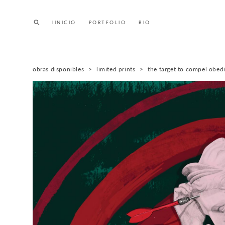
IINICIO
IINICIO
PORTFOLIO
PORTFOLIO
BIO
BIO
obras disponibles
>
limited prints
>
the target to compel obed