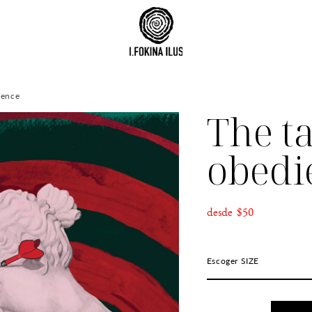
ience
The t
obedi
desde $50
Escoger SIZE